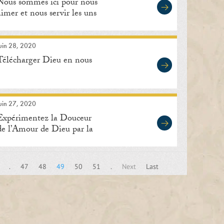
Nous sommes ici pour nous
aimer et nous servir les uns
les autres
uin 28, 2020
Télécharger Dieu en nous
uin 27, 2020
Expérimentez la Douceur
de l’Amour de Dieu par la
Méditation
.
47
48
49
50
51
.
Next
Last