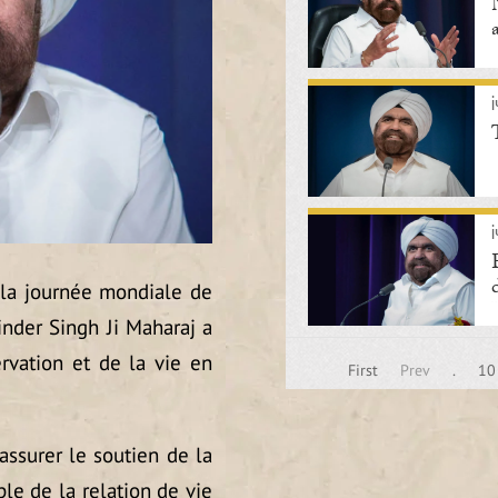
j
j
 la journée mondiale de
inder Singh Ji Maharaj a
rvation et de la vie en
First
Prev
.
10
ssurer le soutien de la
mple de la relation de vie