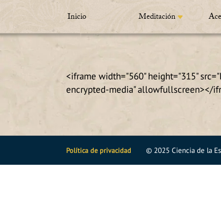
Inicio
Meditación
Ace
<iframe width="560" height="315" src
encrypted-media" allowfullscreen></i
©
2025
Ciencia de la Es
Política de privacidad