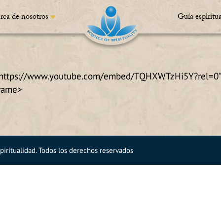
rca de nosotros
Guía espiritua
="https://www.youtube.com/embed/TQHXWTzHi5Y?rel=0" 
frame>
piritualidad.
Todos los derechos reservados