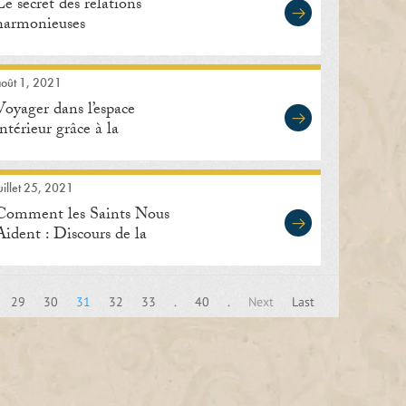
Le secret des relations
harmonieuses
août 1, 2021
Voyager dans l’espace
intérieur grâce à la
méditation
uillet 25, 2021
Comment les Saints Nous
Aident : Discours de la
Journée des Maîtres
Spirituels
29
30
31
32
33
.
40
.
Next
Last