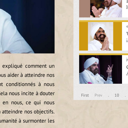
j
 a expliqué comment un
ous aider à atteindre nos
nt conditionnés à nous
Cela nous incite à douter
First
Prev
.
10
.
 en nous, ce qui nous
atteindre nos objectifs.
’humanité à surmonter les