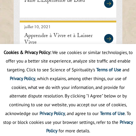
Faire L’Expérience de Dieu
juillet 10, 2021
Apprendre à Vivre et à Laisser
Vivre
Cookies & Privacy Policy:
We use cookies or similar technologies, to
offer you a better site experience, analyze site traffic and enable
First
Prev
.
10
.
30
31
32
33
34
targeting. Click to see Science of Spirituality's
Terms of Use
and
.
40
.
Next
Last
Privacy Policy
, which explains, among other things, our use of
cookies, what we do with your information, and provide for
alternate dispute resolution. By clicking "I Agree" below or by
continuing to use our website, you accept our use of cookies,
acknowledge our
Privacy Policy
, and agree to our
Terms of Use
. To
stop or block cookies use your browser settings, refer to the
Privacy
Policy
for more details.
Politique de confidentialité