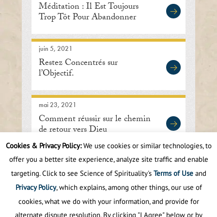
Méditation : Il Est Toujours
Trop Tôt Pour Abandonner
juin 5, 2021
Restez Concentrés sur
l’Objectif.
mai 23, 2021
Comment réussir sur le chemin
de retour vers Dieu
Cookies & Privacy Policy:
We use cookies or similar technologies, to
offer you a better site experience, analyze site traffic and enable
First
Prev
.
10
.
32
33
34
35
36
targeting. Click to see Science of Spirituality's
Terms of Use
and
.
40
.
Next
Last
Privacy Policy
, which explains, among other things, our use of
cookies, what we do with your information, and provide for
alternate dispute resolution. By clicking "I Agree" below or by