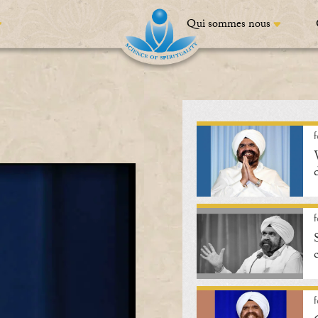
Qui sommes nous
f
f
f