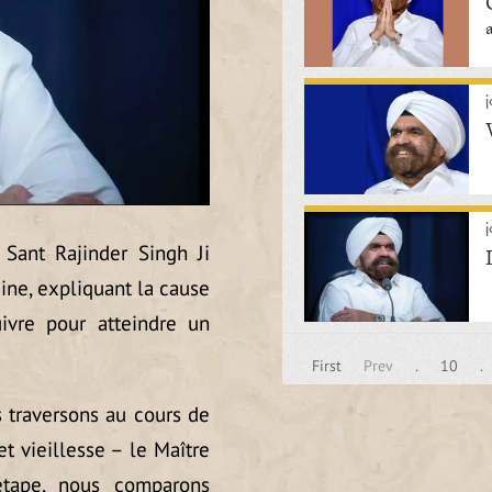
j
j
Sant Rajinder Singh Ji
aine, expliquant la cause
ivre pour atteindre un
First
Prev
.
10
.
 traversons au cours de
t vieillesse – le Maître
étape, nous comparons