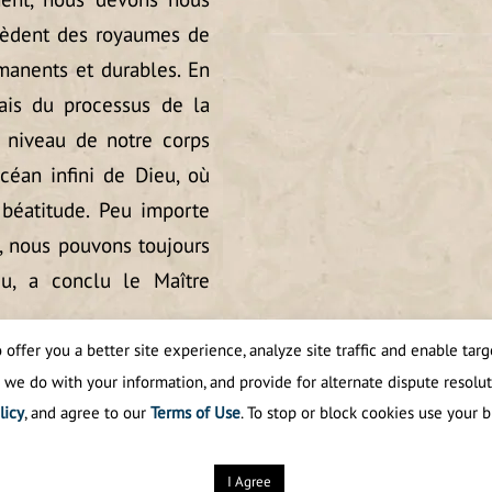
cèdent des royaumes de
rmanents et durables. En
ais du processus de la
 niveau de notre corps
céan infini de Dieu, où
 béatitude. Peu importe
e, nous pouvons toujours
eu, a conclu le Maître
offer you a better site experience, analyze site traffic and enable targe
 we do with your information, and provide for alternate dispute resolut
licy
, and agree to our
Terms of Use
. To stop or block cookies use your b
de la spiritualité.
Tous droits réservés
I Agree