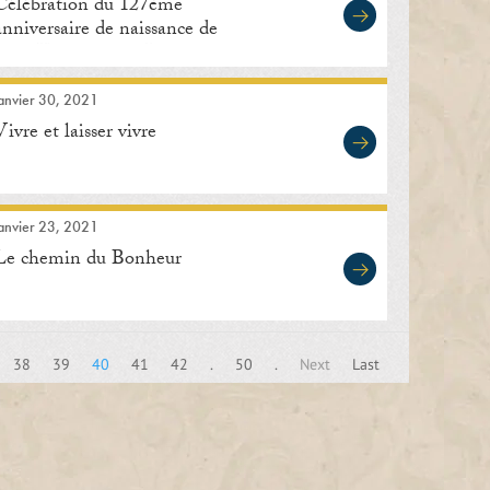
Célébration du 127ème
anniversaire de naissance de
Sant Kirpal Singh Ji
Maharaj
anvier 30, 2021
Vivre et laisser vivre
anvier 23, 2021
Le chemin du Bonheur
38
39
40
41
42
.
50
.
Next
Last