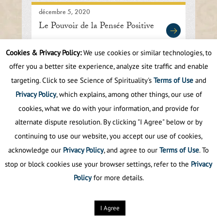
décembre 5, 2020
Le Pouvoir de la Pensée Positive
Cookies & Privacy Policy:
We use cookies or similar technologies, to
offer you a better site experience, analyze site traffic and enable
First
Prev
.
10
.
40
41
42
43
44
targeting. Click to see Science of Spirituality's
Terms of Use
and
.
50
.
Next
Last
Privacy Policy
, which explains, among other things, our use of
cookies, what we do with your information, and provide for
alternate dispute resolution. By clicking "I Agree" below or by
continuing to use our website, you accept our use of cookies,
acknowledge our
Privacy Policy
, and agree to our
Terms of Use
. To
stop or block cookies use your browser settings, refer to the
Privacy
Policy
for more details.
Politique de confidentialité
©
2025
La science de la spiritualité.
Tous droits
réservés
I Agree