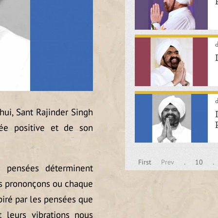
hui, Sant Rajinder Singh
ée positive et de son
First
Prev
.
10
.
s pensées déterminent
us prononçons ou chaque
piré par les pensées que
 leurs vibrations nous