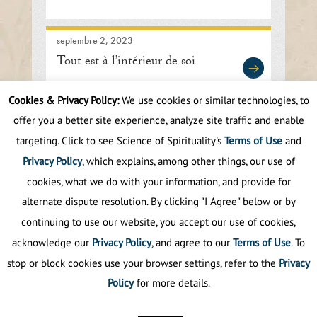
septembre 2, 2023
Tout est à l’intérieur de soi
Cookies & Privacy Policy:
We use cookies or similar technologies, to
offer you a better site experience, analyze site traffic and enable
First
Prev
.
3
4
5
6
7
.
10
.
targeting. Click to see Science of Spirituality's
Terms of Use
and
Next
Last
Privacy Policy
, which explains, among other things, our use of
cookies, what we do with your information, and provide for
alternate dispute resolution. By clicking "I Agree" below or by
continuing to use our website, you accept our use of cookies,
acknowledge our
Privacy Policy
, and agree to our
Terms of Use
. To
stop or block cookies use your browser settings, refer to the
Privacy
Policy
for more details.
Politique de confidentialité
©
2025
La science de la spiritualité.
Tous droits