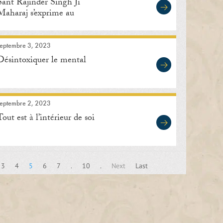
Sant Rajinder Singh Ji
Maharaj s’exprime au
Manav Kendra
septembre 3, 2023
Désintoxiquer le mental
septembre 2, 2023
Tout est à l’intérieur de soi
3
4
5
6
7
.
10
.
Next
Last