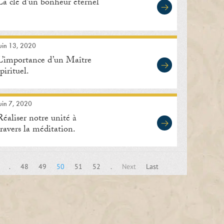
La clé d’un bonheur éternel
uin 13, 2020
L’importance d’un Maître
spirituel.
uin 7, 2020
Réaliser notre unité à
travers la méditation.
.
48
49
50
51
52
.
Next
Last