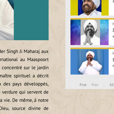
j
er Singh Ji Maharaj aux
j
rnational au Maaspoort
t concentré sur le jardin
ître spirituel a décrit
n des pays développés,
First
Prev
.
10
e verdure qui servent de
 la vie. De même, à notre
Dieu, source divine de