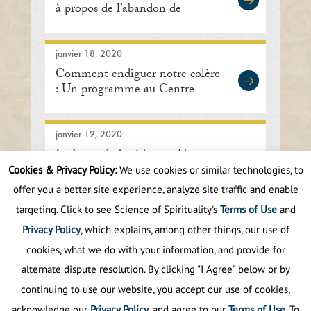
à propos de l’abandon de
l’inquiétude
janvier 18, 2020
Comment endiguer notre colère
: Un programme au Centre
international de méditation de
Lisle
janvier 12, 2020
La boussole intérieure : Un
discours de Sant Rajinder Singh
Cookies & Privacy Policy:
We use cookies or similar technologies, to
Ji Maharaj
offer you a better site experience, analyze site traffic and enable
targeting. Click to see Science of Spirituality's
Terms of Use
and
First
Prev
.
10
.
50
51
52
53
54
Privacy Policy
, which explains, among other things, our use of
cookies, what we do with your information, and provide for
alternate dispute resolution. By clicking "I Agree" below or by
continuing to use our website, you accept our use of cookies,
acknowledge our
Privacy Policy
, and agree to our
Terms of Use
. To