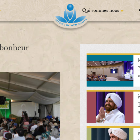
Qui sommes nous
e bonheur
j
j
j