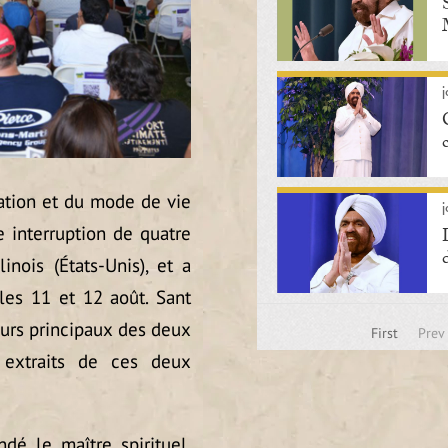
j
tation et du mode de vie
j
 interruption de quatre
linois (États-Unis), et a
les 11 et 12 août. Sant
ours principaux des deux
First
Prev
 extraits de ces deux
é le maître spirituel.