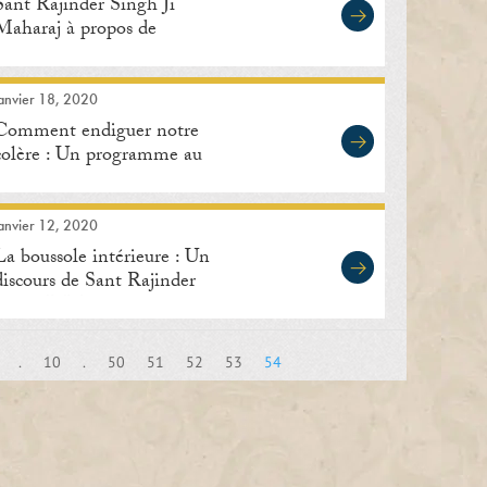
Sant Rajinder Singh Ji
Maharaj à propos de
l’abandon de l’inquiétude
anvier 18, 2020
Comment endiguer notre
colère : Un programme au
Centre international de
méditation de Lisle
anvier 12, 2020
La boussole intérieure : Un
discours de Sant Rajinder
Singh Ji Maharaj
.
10
.
50
51
52
53
54