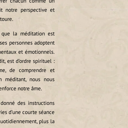
dérer chacun comme un
t notre perspective et
toure.
t que la méditation est
ses personnes adoptent
mentaux et émotionnels.
it, est d’ordre spirituel :
âme, de comprendre et
En méditant, nous nous
renforce notre âme.
 donné des instructions
ivies d’une courte séance
quotidiennement, plus la