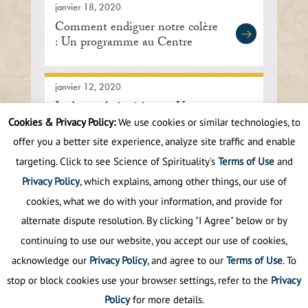
janvier 18, 2020
Comment endiguer notre colère
: Un programme au Centre
international de méditation de
Lisle
janvier 12, 2020
La boussole intérieure : Un
discours de Sant Rajinder Singh
Cookies & Privacy Policy:
We use cookies or similar technologies, to
Ji Maharaj
offer you a better site experience, analyze site traffic and enable
targeting. Click to see Science of Spirituality's
Terms of Use
and
First
Prev
.
10
.
50
51
52
53
54
Privacy Policy
, which explains, among other things, our use of
cookies, what we do with your information, and provide for
alternate dispute resolution. By clicking "I Agree" below or by
continuing to use our website, you accept our use of cookies,
acknowledge our
Privacy Policy
, and agree to our
Terms of Use
. To
stop or block cookies use your browser settings, refer to the
Privacy
Policy
for more details.
Politique de confidentialité