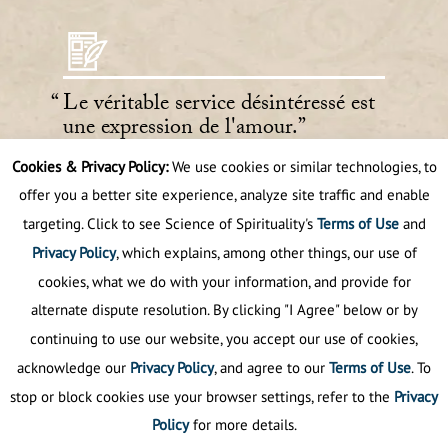
Le véritable service désintéressé est
une expression de l'amour.
Cookies & Privacy Policy:
We use cookies or similar technologies, to
Sant Rajinder Singh Ji Maharaj
offer you a better site experience, analyze site traffic and enable
targeting. Click to see Science of Spirituality's
Terms of Use
and
Privacy Policy
, which explains, among other things, our use of
cookies, what we do with your information, and provide for
alternate dispute resolution. By clicking "I Agree" below or by
continuing to use our website, you accept our use of cookies,
acknowledge our
Privacy Policy
, and agree to our
Terms of Use
. To
stop or block cookies use your browser settings, refer to the
Privacy
Policy
for more details.
Politique de confidentialité