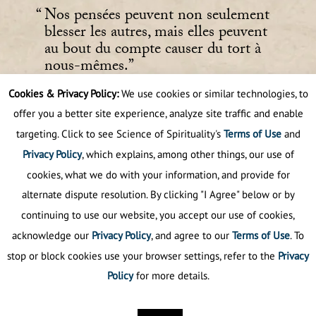
Nos pensées peuvent non seulement
blesser les autres, mais elles peuvent
au bout du compte causer du tort à
nous-mêmes.
Cookies & Privacy Policy:
We use cookies or similar technologies, to
Sant Rajinder Singh Ji Maharaj
offer you a better site experience, analyze site traffic and enable
targeting. Click to see Science of Spirituality's
Terms of Use
and
Privacy Policy
, which explains, among other things, our use of
cookies, what we do with your information, and provide for
alternate dispute resolution. By clicking "I Agree" below or by
continuing to use our website, you accept our use of cookies,
acknowledge our
Privacy Policy
, and agree to our
Terms of Use
. To
stop or block cookies use your browser settings, refer to the
Privacy
Policy
for more details.
Politique de confidentialité
©
2025
La science de la spiritualité.
Tous droits