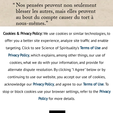
Nos pensées peuvent non seulement
blesser les autres, mais elles peuvent
au bout du compte causer du tort à
nous-mêmes.
Cookies & Privacy Policy:
We use cookies or similar technologies, to
Sant Rajinder Singh Ji Maharaj
offer you a better site experience, analyze site traffic and enable
targeting. Click to see Science of Spirituality's
Terms of Use
and
Privacy Policy
, which explains, among other things, our use of
cookies, what we do with your information, and provide for
alternate dispute resolution. By clicking "I Agree" below or by
continuing to use our website, you accept our use of cookies,
acknowledge our
Privacy Policy
, and agree to our
Terms of Use
. To
stop or block cookies use your browser settings, refer to the
Privacy
Policy
for more details.
Politique de confidentialité
©
2025
La science de la spiritualité.
Tous droits