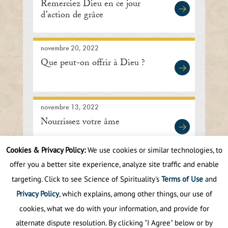
Remerciez Dieu en ce jour
d’action de grâce
novembre 20, 2022
Que peut-on offrir à Dieu ?
novembre 13, 2022
Nourrissez votre âme
Cookies & Privacy Policy:
We use cookies or similar technologies, to
offer you a better site experience, analyze site traffic and enable
First
Prev
.
8
9
10
11
12
.
20
targeting. Click to see Science of Spirituality's
Terms of Use
and
.
Next
Last
Privacy Policy
, which explains, among other things, our use of
cookies, what we do with your information, and provide for
alternate dispute resolution. By clicking "I Agree" below or by