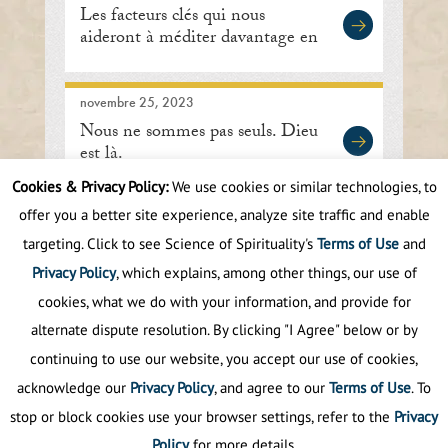
Les facteurs clés qui nous
aideront à méditer davantage en
2024
novembre 25, 2023
Nous ne sommes pas seuls. Dieu
est là.
Cookies & Privacy Policy:
We use cookies or similar technologies, to
offer you a better site experience, analyze site traffic and enable
Prev
1
2
3
4
5
.
10
.
Next
targeting. Click to see Science of Spirituality's
Terms of Use
and
Last
Privacy Policy
, which explains, among other things, our use of
cookies, what we do with your information, and provide for
alternate dispute resolution. By clicking "I Agree" below or by
continuing to use our website, you accept our use of cookies,
acknowledge our
Privacy Policy
, and agree to our
Terms of Use
. To
stop or block cookies use your browser settings, refer to the
Privacy
Policy
for more details.