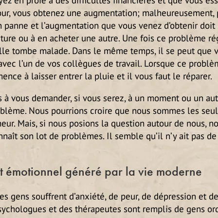
our, vous obtenez une augmentation; malheureusement, 
 panne et l’augmentation que vous venez d’obtenir doit se
iture ou à en acheter une autre. Une fois ce problème rég
le tombe malade. Dans le même temps, il se peut que v
vec l’un de vos collègues de travail. Lorsque ce problèm
ence à laisser entrer la pluie et il vous faut le réparer.
à vous demander, si vous serez, à un moment ou un autr
oblème. Nous pourrions croire que nous sommes les seuls
r. Mais, si nous posions la question autour de nous, no
nnaît son lot de problèmes. Il semble qu’il n’y ait pas de
 et émotionnel généré par la vie moderne
s gens souffrent d’anxiété, de peur, de dépression et de
sychologues et des thérapeutes sont remplis de gens ord