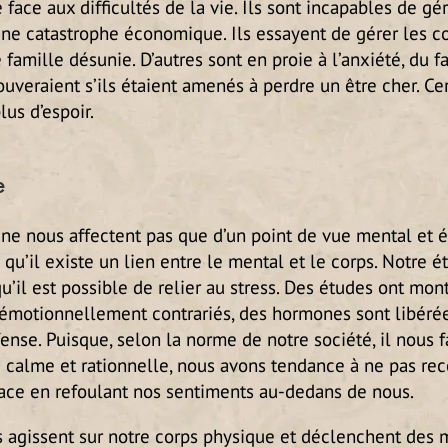
 face aux difficultés de la vie. Ils sont incapables de gé
’une catastrophe économique. Ils essayent de gérer les 
famille désunie. D’autres sont en proie à l’anxiété, du fai
rouveraient s’ils étaient amenés à perdre un être cher. Ce
lus d’espoir.
e
n ne nous affectent pas que d’un point de vue mental et 
qu’il existe un lien entre le mental et le corps. Notre é
qu’il est possible de relier au stress. Des études ont mon
motionnellement contrariés, des hormones sont libérée
fense. Puisque, selon la norme de notre société, il nous f
calme et rationnelle, nous avons tendance à ne pas rec
face en refoulant nos sentiments au-dedans de nous.
s agissent sur notre corps physique et déclenchent des 