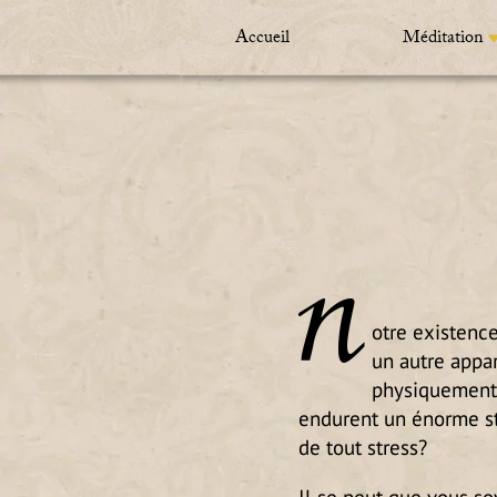
Accueil
Méditation
N
otre existenc
un autre appa
physiquement 
endurent un énorme str
de tout stress?
Il se peut que vous so