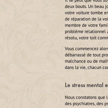
deux bouts. Un beau j
votre voiture tombe en
de réparation de la vo
membre de votre famil
problème relationnel a
résolu, votre toit comm
Vous commencez alors 
débarrassé de tout pr
malchance ou de malheu
dans la vie, chacun co
Le stress mental
Nous constatons que le
des psychiatres, des p