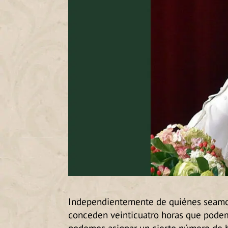
Independientemente de quiénes seamos
conceden veinticuatro horas que podemo
podemos asignar un cierto número de ho