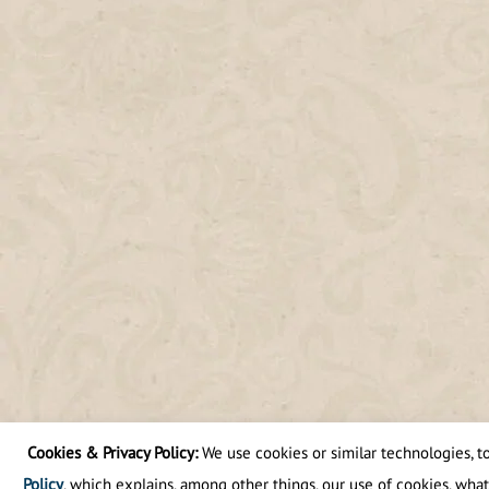
Cookies & Privacy Policy:
We use cookies or similar technologies, to 
Policy
, which explains, among other things, our use of cookies, what