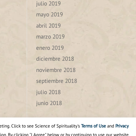
julio 2019
mayo 2019
abril 2019
marzo 2019
enero 2019
diciembre 2018
noviembre 2018
septiembre 2018
julio 2018
junio 2018
Categories
ting. Click to see Science of Spirituality's
Terms of Use
and
Privacy
Categories
ion. By clicking "I Agree" below or by continuing to use our website,