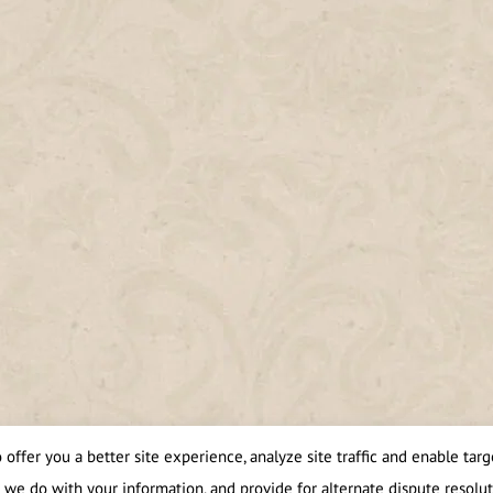
offer you a better site experience, analyze site traffic and enable targe
 we do with your information, and provide for alternate dispute resolut