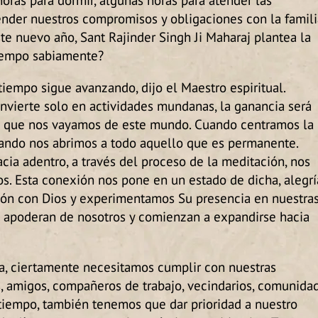
ender nuestros compromisos y obligaciones con la famili
te nuevo año, Sant Rajinder Singh Ji Maharaj plantea la
tiempo sabiamente?
iempo sigue avanzando, dijo el Maestro espiritual.
nvierte solo en actividades mundanas, la ganancia será
e que nos vayamos de este mundo. Cuando centramos la
uando nos abrimos a todo aquello que es permanente.
ia adentro, a través del proceso de la meditación, nos
s. Esta conexión nos pone en un estado de dicha, alegrí
ión con Dios y experimentamos Su presencia en nuestra
a se apoderan de nosotros y comienzan a expandirse hacia
, ciertamente necesitamos cumplir con nuestras
s, amigos, compañeros de trabajo, vecindarios, comunida
tiempo, también tenemos que dar prioridad a nuestro